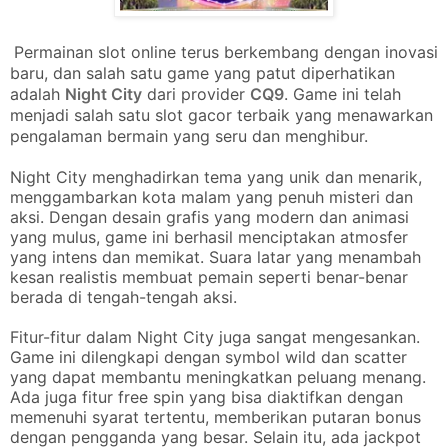
Permainan slot online terus berkembang dengan inovasi
baru, dan salah satu game yang patut diperhatikan
adalah
Night City
dari provider
CQ9
. Game ini telah
menjadi salah satu slot gacor terbaik yang menawarkan
pengalaman bermain yang seru dan menghibur.
Night City menghadirkan tema yang unik dan menarik,
menggambarkan kota malam yang penuh misteri dan
aksi. Dengan desain grafis yang modern dan animasi
yang mulus, game ini berhasil menciptakan atmosfer
yang intens dan memikat. Suara latar yang menambah
kesan realistis membuat pemain seperti benar-benar
berada di tengah-tengah aksi.
Fitur-fitur dalam Night City juga sangat mengesankan.
Game ini dilengkapi dengan symbol wild dan scatter
yang dapat membantu meningkatkan peluang menang.
Ada juga fitur free spin yang bisa diaktifkan dengan
memenuhi syarat tertentu, memberikan putaran bonus
dengan pengganda yang besar. Selain itu, ada jackpot