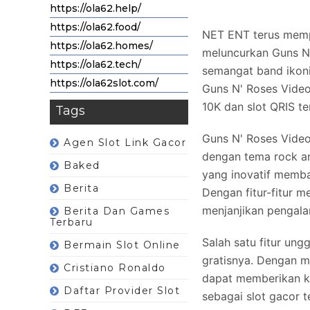
https://ola62.help/
https://ola62.food/
NET ENT terus mempe
https://ola62.homes/
meluncurkan Guns N'
https://ola62.tech/
semangat band ikoni
https://ola62slot.com/
Guns N' Roses Video
10K dan slot QRIS te
Tags
Guns N' Roses Vide
Agen Slot Link Gacor
dengan tema rock an
Baked
yang inovatif memb
Berita
Dengan fitur-fitur 
menjanjikan pengala
Berita Dan Games
Terbaru
Salah satu fitur ung
Bermain Slot Online
gratisnya. Dengan m
Cristiano Ronaldo
dapat memberikan ke
Daftar Provider Slot
sebagai slot gacor 