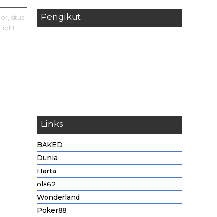
Pengikut
or,
situs
rlight
Links
BAKED
Dunia
Harta
ola62
Wonderland
Poker88