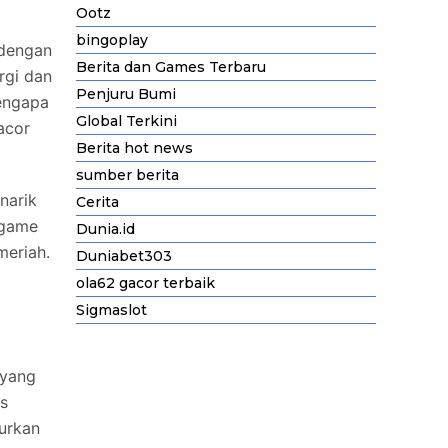
Ootz
bingoplay
 dengan
Berita dan Games Terbaru
rgi dan
Penjuru Bumi
mengapa
Global Terkini
acor
Berita hot news
sumber berita
narik
Cerita
 game
Dunia.id
meriah.
Duniabet303
ola62 gacor terbaik
Sigmaslot
 yang
s
urkan