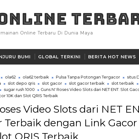
ONLINE TERBA
ainan Online Terbaru Di Dunia Maya
NJURU BUMI
GLOBAL TERKINI
BERITA HOT NEWS
ola62
ola62 terbaik
Pulsa Tanpa Potongan Tergacor
situs
a
slot depo qris
slot gacor
slot gacor terbaik
slot terbaik
sugar rush 1000
Guns N' Roses Video Slots dari NET ENT: Slot Gac
or 10K dan Slot QRIS Terbaik
oses Video Slots dari NET EN
r Terbaik dengan Link Gacor
lot QRIS Terbaik