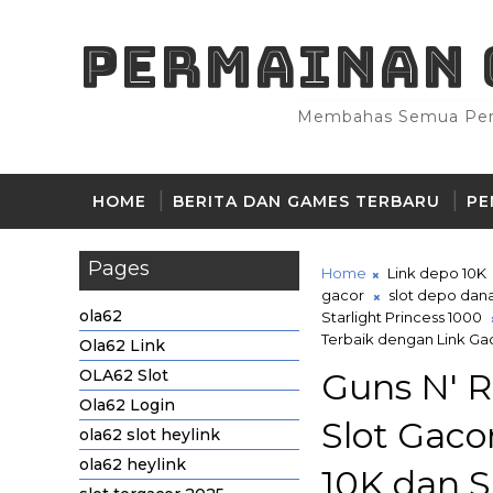
PERMAINAN 
Membahas Semua Perm
HOME
BERITA DAN GAMES TERBARU
PE
Pages
Home
Link depo 10K
gacor
slot depo dan
ola62
Starlight Princess 1000
Terbaik dengan Link Gac
Ola62 Link
OLA62 Slot
Guns N' R
Ola62 Login
Slot Gaco
ola62 slot heylink
ola62 heylink
10K dan S