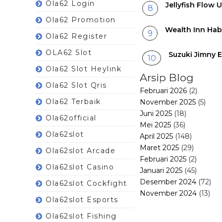
Ola62 Login
Jellyfish Flow
Ola62 Promotion
Wealth Inn Ha
Ola62 Register
OLA62 Slot
Suzuki Jimny E
Ola62 Slot Heylink
Arsip Blog
Ola62 Slot Qris
Februari 2026
(2)
Ola62 Terbaik
November 2025
(5)
Juni 2025
(18)
Ola62official
Mei 2025
(36)
Ola62slot
April 2025
(148)
Maret 2025
(29)
Ola62slot Arcade
Februari 2025
(2)
Ola62slot Casino
Januari 2025
(45)
Desember 2024
(72)
Ola62slot Cockfight
November 2024
(13)
Ola62slot Esports
Ola62slot Fishing