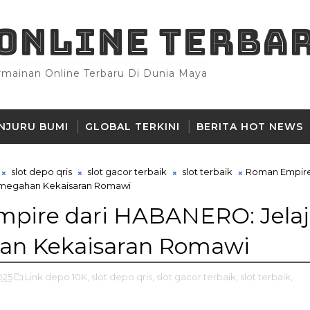
ONLINE TERBA
ainan Online Terbaru Di Dunia Maya
NJURU BUMI
GLOBAL TERKINI
BERITA HOT NEWS
slot depo qris
slot gacor terbaik
slot terbaik
Roman Empire
emegahan Kekaisaran Romawi
pire dari HABANERO: Jelaj
n Kekaisaran Romawi
025
Link depo 10K,
slot depo qris,
slot gacor terbaik,
slot terbaik,