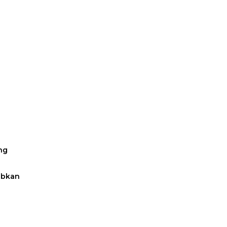
k
ng
jubkan