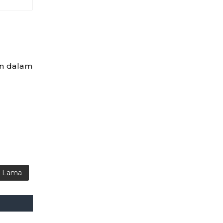
an dalam
g Lama