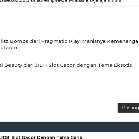
litz Bombs dari Pragmatic Play: Manisnya Kemenang
Putaran
i Beauty dari JILI - Slot Gacor dengan Tema Eksotis
Postin
 JDB: Slot Gacor Dengan Tema Ceria