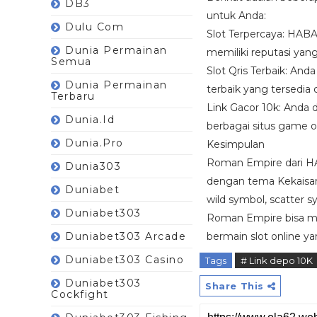
DB3
untuk Anda:
Dulu Com
Slot Terpercaya: HABA
Dunia Permainan
memiliki reputasi yang
Semua
Slot Qris Terbaik: An
Dunia Permainan
terbaik yang tersedia 
Terbaru
Link Gacor 10k: Anda
Dunia.id
berbagai situs game o
Dunia.pro
Kesimpulan
Roman Empire dari H
Dunia303
dengan tema Kekaisar
Duniabet
wild symbol, scatter s
Duniabet303
Roman Empire bisa men
Duniabet303 Arcade
bermain slot online 
Duniabet303 Casino
Tags
# Link depo 10K
Duniabet303
Share This
Cockfight