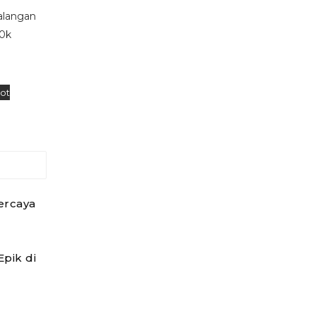
alangan
10k
lot
ercaya
pik di