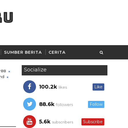
RU
SUMBER BERITA
CERITA
Socialize
r88
nd
100.2k
Like
likes
88.6k
Follow
followers
5.6k
Subscribe
subscribers