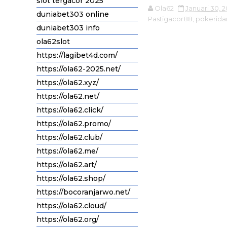
slot tergacor 2025
Ola62
Januari 30, 
duniabet303 online
Pastigacor88,
pokerida
duniabet303 info
ola62slot
https://lagibet4d.com/
https://ola62-2025.net/
https://ola62.xyz/
https://ola62.net/
https://ola62.click/
https://ola62.promo/
https://ola62.club/
https://ola62.me/
https://ola62.art/
https://ola62.shop/
https://bocoranjarwo.net/
https://ola62.cloud/
https://ola62.org/