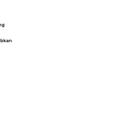
ng
jubkan