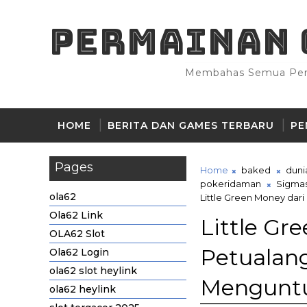
PERMAINAN 
Membahas Semua Perm
HOME
BERITA DAN GAMES TERBARU
PE
Pages
Home
baked
duni
pokeridaman
Sigmas
ola62
Little Green Money d
Ola62 Link
Little G
OLA62 Slot
Petualan
Ola62 Login
ola62 slot heylink
Mengunt
ola62 heylink