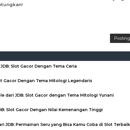
tungkan!
Postin
 JDB: Slot Gacor Dengan Tema Ceria
ot Gacor Dengan Tema Mitologi Legendaris
e dari JDB: Slot Gacor dengan Tema Mitologi Yunani
B: Slot Gacor Dengan Nilai Kemenangan Tinggi
ri JDB: Permainan Seru yang Bisa Kamu Coba di Slot Terbai