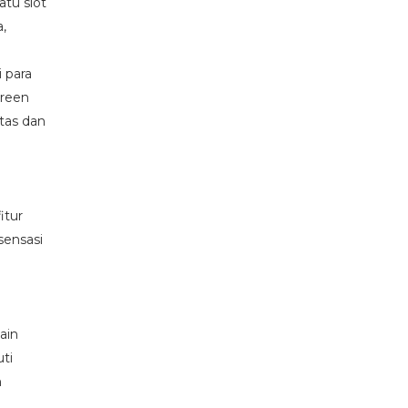
atu slot
,
 para
Green
tas dan
itur
ensasi
ain
ti
n