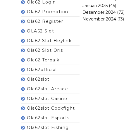
Ola62 Login
Januari 2025
(45)
Ola62 Promotion
Desember 2024
(72)
November 2024
(13)
Ola62 Register
OLA62 Slot
Ola62 Slot Heylink
Ola62 Slot Qris
Ola62 Terbaik
Ola62official
Ola62slot
Ola62slot Arcade
Ola62slot Casino
Ola62slot Cockfight
Ola62slot Esports
Ola62slot Fishing