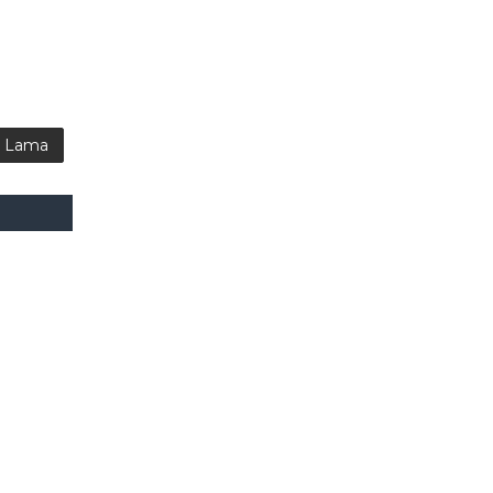
g Lama
k