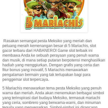
Rasakan semangat pesta Meksiko yang meriah dan
peluang meraih kemenangan besar di 5 Mariachis, slot
gacor terbaru dari HABANERO! Game slot terbaik ini
membawa Anda ke sebuah perayaan yang penuh warna
dan musik, di mana setiap putaran berpotensi menghasilkan
hadiah yang menggiurkan. Dengan grafis yang ceria dan
fitur bonus yang inovatif, 5 Mariachis menawarkan
pengalaman bermain yang tak terlupakan bagi para
penggemar slot terpercaya.
5 Mariachis menawarkan tema pesta Meksiko yang penuh
warna dan meriah. Anda akan menemukan berbagai simbol
yang terinspirasi dari budaya Meksiko, termasuk mariachi
yang ceria, sombrero yang berwarna-warni, dan minuman
tequila yang menyegarkan. Simbol-simbol ini dirancang